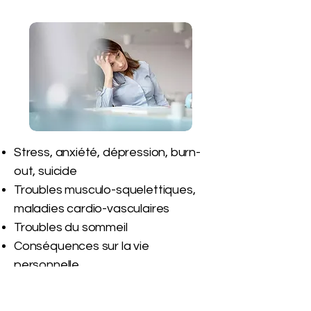
Stress, anxiété, dépression, burn-
out, suicide
Troubles musculo-squelettiques,
maladies cardio-vasculaires
Troubles du sommeil
Conséquences sur la vie
personnelle
Les études divergent sur le stress
et le burn-out,
mais s'accordent