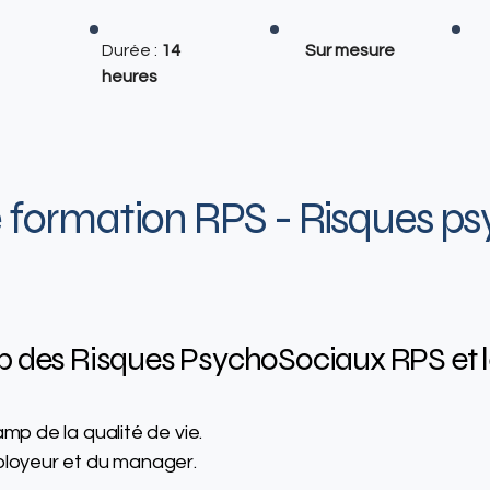
Durée :
14
Sur mesure
heures
 formation RPS - Risques ps
p des Risques PsychoSociaux RPS et l
amp de la qualité de vie.
ployeur et du manager.