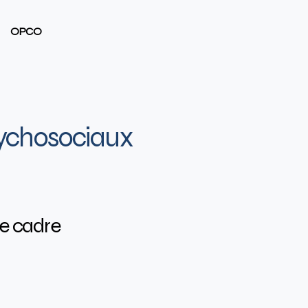
OPCO
ychosociaux​
e cadre