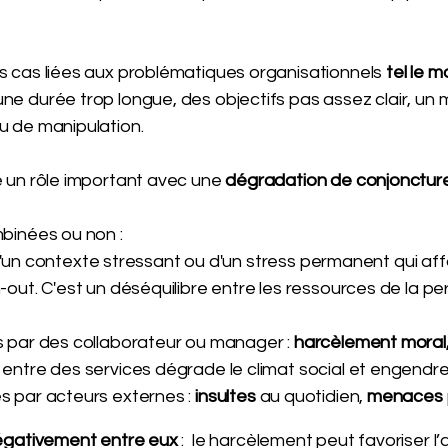
s cas liées aux problématiques organisationnels
tel le 
e durée trop longue, des objectifs pas assez clair, u
u de manipulation.
 un rôle important avec une
dégradation de conjoncture
binées ou non :
 d'un contexte stressant ou d'un stress permanent qui affai
out. C'est un déséquilibre entre les ressources de la pe
par des collaborateur ou manager :
harcèlement moral,
entre des services dégrade le climat social et engendr
 par acteurs externes :
insultes
au quotidien,
menaces
négativement
entre eux
: le harcèlement peut favoriser l’