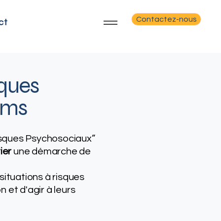
Contactez-nous
ct
ques
ims
Risques Psychosociaux”
tier
une démarche de
situations à risques
n et d'agir à leurs