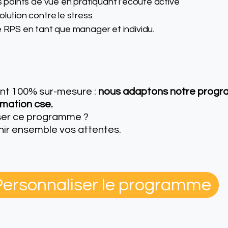
s points de vue en pratiquant l’écoute active
olution contre le stress
e RPS en tant que manager et individu.
t 100% sur-mesure :
nous adaptons notre progr
rmation cse.
iser ce programme ?
nir ensemble vos attentes.
Personnaliser le programme