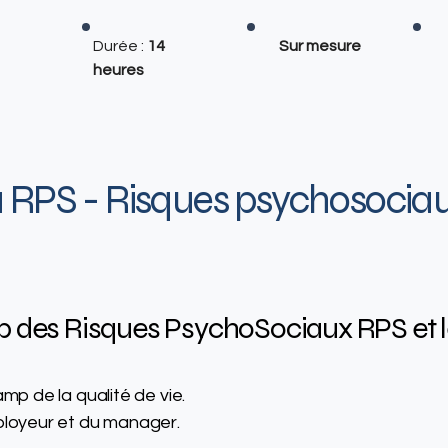
Durée :
14
Sur mesure
heures
RPS - Risques psychosociaux
p des Risques PsychoSociaux RPS et l
amp de la qualité de vie.
ployeur et du manager.