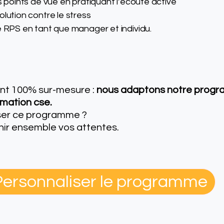
s points de vue en pratiquant l’écoute active
olution contre le stress
e RPS en tant que manager et individu.
t 100% sur-mesure :
nous adaptons notre progr
rmation cse.
iser ce programme ?
nir ensemble vos attentes.
Personnaliser le programme