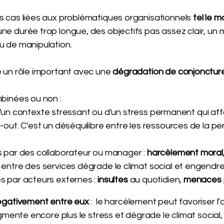
s cas liées aux problématiques organisationnels
tel le 
e durée trop longue, des objectifs pas assez clair, u
u de manipulation.
 un rôle important avec une
dégradation de conjoncture
binées ou non :
 d'un contexte stressant ou d'un stress permanent qui affai
out. C'est un déséquilibre entre les ressources de la pe
par des collaborateur ou manager :
harcèlement moral,
entre des services dégrade le climat social et engendr
 par acteurs externes :
insultes
au quotidien,
menaces
négativement
entre eux
: le harcèlement peut favoriser l’
gmente encore plus le stress et dégrade le climat social,