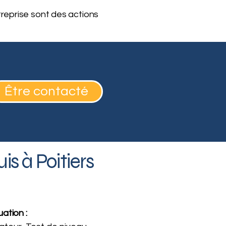
treprise sont des actions
Être contacté
s à Poitiers
ation :