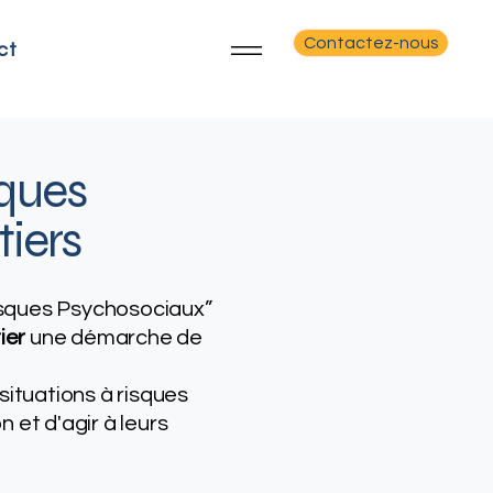
Contactez-nous
ct
ques
tiers
Risques Psychosociaux”
tier
une démarche de
situations à risques
n et d'agir à leurs