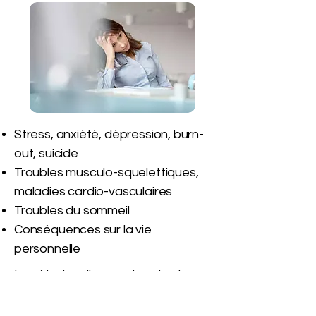
Stress, anxiété, dépression, burn-
out, suicide
Troubles musculo-squelettiques,
maladies cardio-vasculaires
Troubles du sommeil
Conséquences sur la vie
personnelle
Les études divergent sur le stress
et le burn-out,
mais s'accordent
sur le fait que ces phénomènes